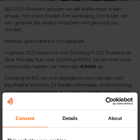
Bij FUCO Roasters geloven we dat koffie meer is dan
smaak. Het is een middel. Een aanleiding. Een begin van
een gesprek dat anders misschien niet gevoerd zou
worden.
Mentale gezondheid is zo’n gesprek.
In januari 2025 liepen we met Stichting FUCO Roasters de
Blue Monday Run voor
Stichting MIND
. Samen met onze
community haalden we meer dan
€3000
op.
Stichting MIND zet zich dagelijks in voor mensen met
psychische klachten. Ze bieden informatie, ondersteuning
en belangenbehartiging, en maken mentale gezondheid
bespreekbaar in Nederland. Werk dat nodig is. Elke dag
opnieuw.
Maar daar bleef het niet bij.
Consent
Details
About
Door onze koffieverkoop in 2025 hebben we daarnaast
€5000
kunnen doneren aan
Stichting MIND Us
. Een