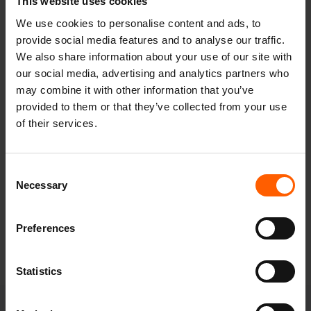
This website uses cookies
organisatie die zich specifiek richt op het versterken van de
mentale gezondheid van jongeren in Nederland. Ze
We use cookies to personalise content and ads, to
verbinden initiatieven, investeren in preventie en zorgen
provide social media features and to analyse our traffic.
dat mentale veerkracht structureel op de agenda staat.
We also share information about your use of our site with
our social media, advertising and analytics partners who
Dat we inmiddels meer dan €8000 hebben kunnen
may combine it with other information that you’ve
doneren aan MIND en MIND Us, is geen eindpunt. Het is
provided to them or that they’ve collected from your use
een tussenstand.
of their services.
Elke kilo koffie die wordt geschonken in een restaurant,
kantoor of thuis aan de keukentafel, draagt bij.
C
Koffie is voor ons geen doel op zich. Het is een middel om
Necessary
o
waarde te creëren. In smaak. In beleving. En in wat we
n
samen mogelijk maken. Op naar een succesvol 2026!
s
Preferences
e
DEEL
n
t
Statistics
S
e